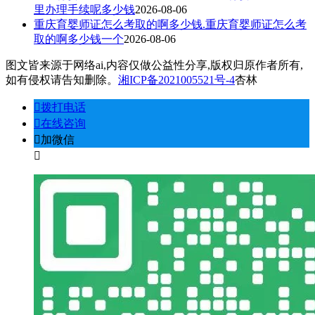
里办理手续呢多少钱
2026-08-06
重庆育婴师证怎么考取的啊多少钱.重庆育婴师证怎么考
取的啊多少钱一个
2026-08-06
图文皆来源于网络ai,内容仅做公益性分享,版权归原作者所有,
如有侵权请告知删除。
湘ICP备2021005521号-4
杏林
󦁁
拨打电话
󦃡
在线咨询
󦘑
加微信
󧁡